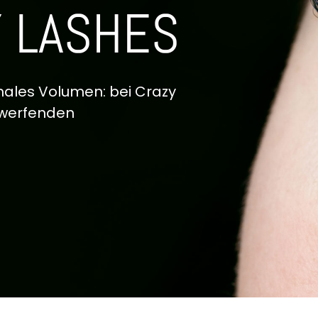
Y LASHES
males Volumen: bei Crazy
mwerfenden