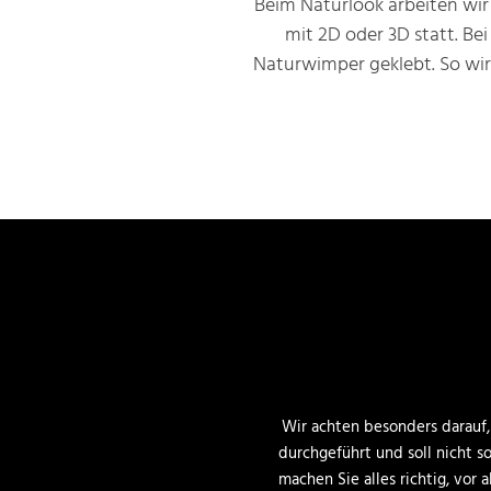
Beim Naturlook arbeiten wir 
mit 2D oder 3D statt. Be
Naturwimper geklebt. So wird
Wir achten besonders darauf,
durchgeführt und soll nicht s
machen Sie alles richtig, vo