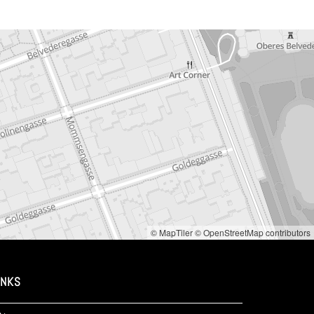
© MapTiler
© OpenStreetMap contributors
INKS