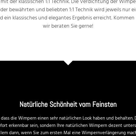
mit der klassischen 1:1 Technik. Die Verdichtung der Wimpe
i der bewährten und beliebten 1:1 Technik wird jeweils nur 
 ein klassisches und elegantes Ergebnis erreicht. Kommen S
wir beraten Sie gerne!
Natürliche Schönheit vom Feinsten
 dass die Wimpern einen sehr natürlichen Look haben und behalten.
ofort erkennbar sein, sondern Ihre natürlichen Wimpern dezent unter
r allem dann, wenn Sie zum ersten Mal eine Wimpernverlängerung mac